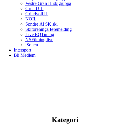
Vestre Gran IL skigruppa
Grua UIL
Grindvoll IL
NOIL
Søndre Ål SK ski
Skiforeninga føremelding
Live EQTiming
NSFtiming live
iSonen
Intersport
Bli Medlem
Kategori