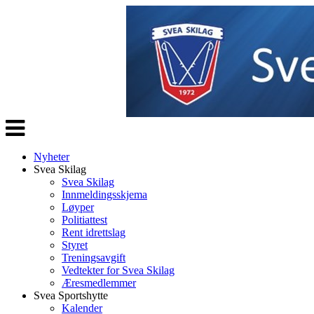
Veksle
navigasjon
Nyheter
Svea Skilag
Svea Skilag
Innmeldingsskjema
Løyper
Politiattest
Rent idrettslag
Styret
Treningsavgift
Vedtekter for Svea Skilag
Æresmedlemmer
Svea Sportshytte
Kalender