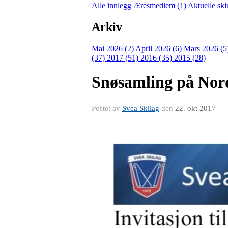
Alle innlegg
Æresmedlem (1)
Aktuelle ski
Arkiv
Mai 2026 (2)
April 2026 (6)
Mars 2026 (5
(37)
2017 (51)
2016 (35)
2015 (28)
Snøsamling på Nord
Postet av
Svea Skilag
den
22. okt 2017