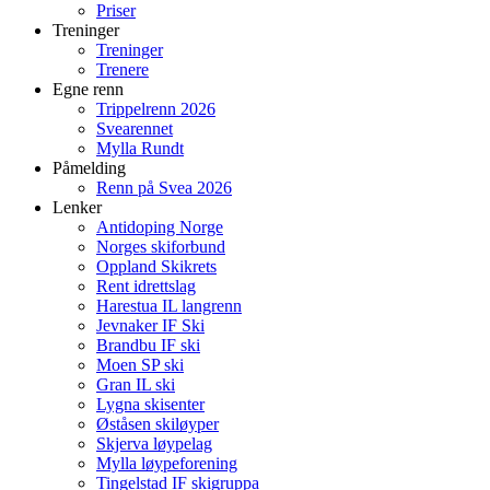
Priser
Treninger
Treninger
Trenere
Egne renn
Trippelrenn 2026
Svearennet
Mylla Rundt
Påmelding
Renn på Svea 2026
Lenker
Antidoping Norge
Norges skiforbund
Oppland Skikrets
Rent idrettslag
Harestua IL langrenn
Jevnaker IF Ski
Brandbu IF ski
Moen SP ski
Gran IL ski
Lygna skisenter
Øståsen skiløyper
Skjerva løypelag
Mylla løypeforening
Tingelstad IF skigruppa