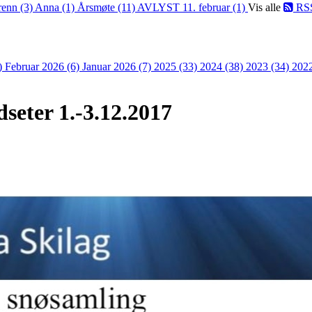
renn (3)
Anna (1)
Årsmøte (11)
AVLYST 11. februar (1)
Vis alle
RS
)
Februar 2026 (6)
Januar 2026 (7)
2025 (33)
2024 (38)
2023 (34)
202
seter 1.-3.12.2017