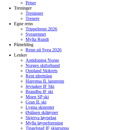
Priser
Treninger
Treninger
Trenere
Egne renn
Trippelrenn 2026
Svearennet
Mylla Rundt
Påmelding
Renn på Svea 2026
Lenker
Antidoping Norge
Norges skiforbund
Oppland Skikrets
Rent idrettslag
Harestua IL langrenn
Jevnaker IF Ski
Brandbu IF ski
Moen SP ski
Gran IL ski
Lygna skisenter
Øståsen skiløyper
Skjerva løypelag
Mylla løypeforening
Tingelstad IF skigruppa