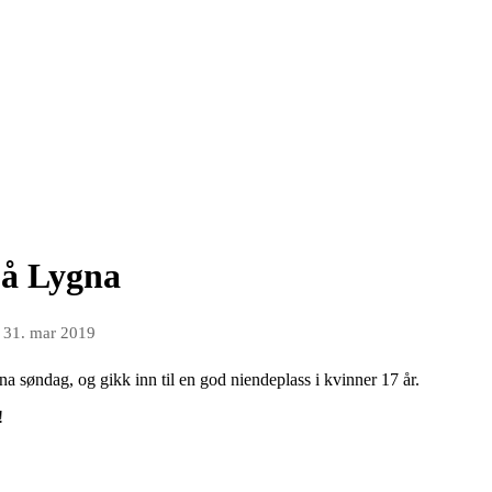
på Lygna
n
31. mar 2019
 søndag, og gikk inn til en god niendeplass i kvinner 17 år.
!