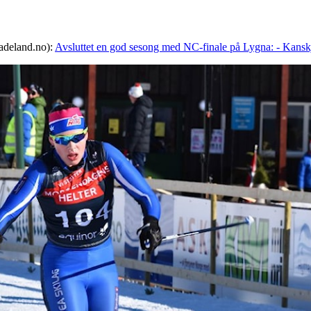
Hadeland.no):
Avsluttet en god sesong med NC-finale på Lygna: - Kanskje 