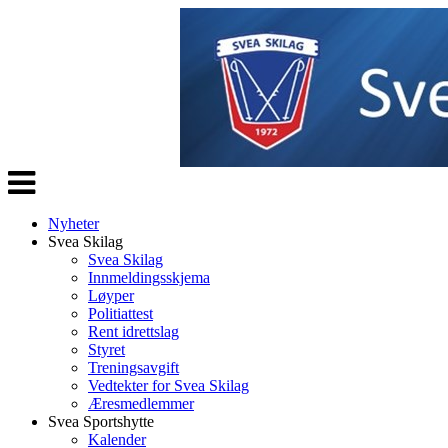
Veksle
navigasjon
Nyheter
Svea Skilag
Svea Skilag
Innmeldingsskjema
Løyper
Politiattest
Rent idrettslag
Styret
Treningsavgift
Vedtekter for Svea Skilag
Æresmedlemmer
Svea Sportshytte
Kalender