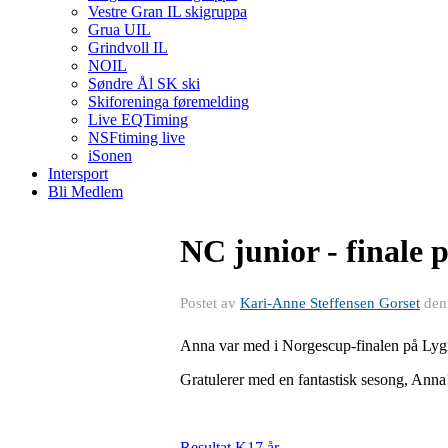
Vestre Gran IL skigruppa
Grua UIL
Grindvoll IL
NOIL
Søndre Ål SK ski
Skiforeninga føremelding
Live EQTiming
NSFtiming live
iSonen
Intersport
Bli Medlem
NC junior - finale 
Postet av
Kari-Anne Steffensen Gorset
de
Anna var med i Norgescup-finalen på Lygna
Gratulerer med en fantastisk sesong, Anna
Resultat K17 år