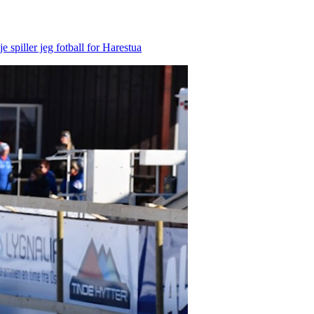
spiller jeg fotball for Harestua