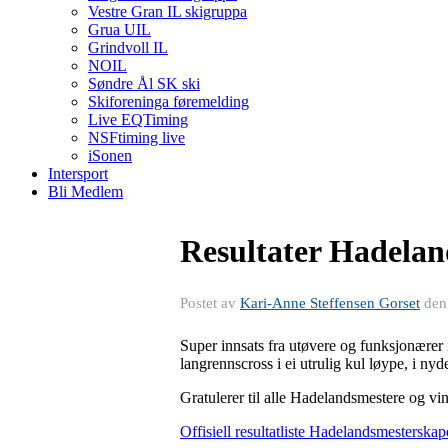
Vestre Gran IL skigruppa
Grua UIL
Grindvoll IL
NOIL
Søndre Ål SK ski
Skiforeninga føremelding
Live EQTiming
NSFtiming live
iSonen
Intersport
Bli Medlem
Resultater Hadelan
Postet av
Kari-Anne Steffensen Gorset
de
Super innsats fra utøvere og funksjonærer 
langrennscross i ei utrulig kul løype, i ny
Gratulerer til alle Hadelandsmestere og v
Offisiell resultatliste Hadelandsmestersk