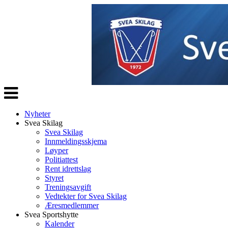
Veksle
navigasjon
Nyheter
Svea Skilag
Svea Skilag
Innmeldingsskjema
Løyper
Politiattest
Rent idrettslag
Styret
Treningsavgift
Vedtekter for Svea Skilag
Æresmedlemmer
Svea Sportshytte
Kalender