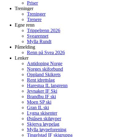
Priser
Treninger
Treninger
Trenere
Egne renn
Trippelrenn 2026
Svearennet
Mylla Rundt
Påmelding
Renn på Svea 2026
Lenker
Antidoping Norge
Norges skiforbund
Oppland Skikrets
Rent idrettslag
Harestua IL langrenn
Jevnaker IF Ski
Brandbu IF ski
Moen SP ski
Gran IL ski
Lygna skisenter
Øståsen skiløyper
Skjerva løypelag
Mylla løypeforening
Tingelstad IF skigruppa