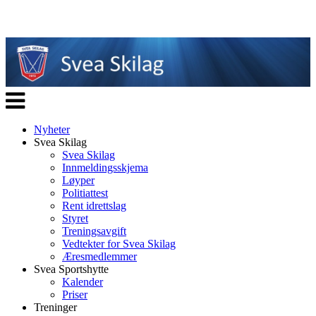
Veksle
navigasjon
Nyheter
Svea Skilag
Svea Skilag
Innmeldingsskjema
Løyper
Politiattest
Rent idrettslag
Styret
Treningsavgift
Vedtekter for Svea Skilag
Æresmedlemmer
Svea Sportshytte
Kalender
Priser
Treninger