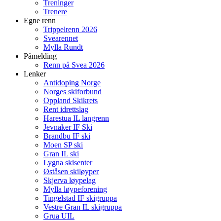
Treninger
Trenere
Egne renn
Trippelrenn 2026
Svearennet
Mylla Rundt
Påmelding
Renn på Svea 2026
Lenker
Antidoping Norge
Norges skiforbund
Oppland Skikrets
Rent idrettslag
Harestua IL langrenn
Jevnaker IF Ski
Brandbu IF ski
Moen SP ski
Gran IL ski
Lygna skisenter
Øståsen skiløyper
Skjerva løypelag
Mylla løypeforening
Tingelstad IF skigruppa
Vestre Gran IL skigruppa
Grua UIL