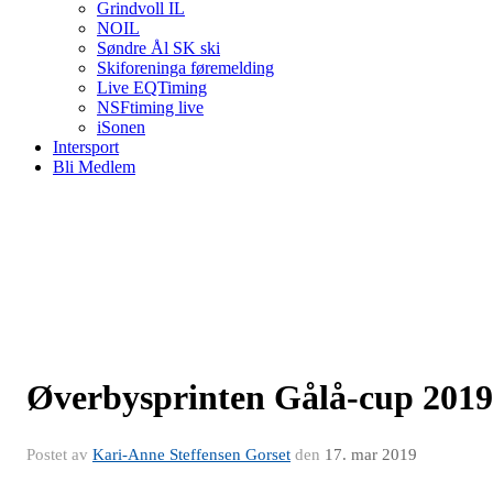
Grindvoll IL
NOIL
Søndre Ål SK ski
Skiforeninga føremelding
Live EQTiming
NSFtiming live
iSonen
Intersport
Bli Medlem
Øverbysprinten Gålå-cup 2019
Postet av
Kari-Anne Steffensen Gorset
den
17. mar 2019