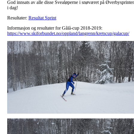
God innsats av alle disse Svealøperne i snøværet på Øverbysprinte
i dag!
Resultater:
Resultat Sprint
Informasjon og resultater for Gålå-cup 2018-2019:
https://www.skiforbundet.no/oppland/langrenn/kretscup/galacup/