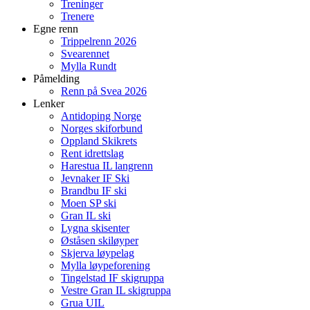
Treninger
Trenere
Egne renn
Trippelrenn 2026
Svearennet
Mylla Rundt
Påmelding
Renn på Svea 2026
Lenker
Antidoping Norge
Norges skiforbund
Oppland Skikrets
Rent idrettslag
Harestua IL langrenn
Jevnaker IF Ski
Brandbu IF ski
Moen SP ski
Gran IL ski
Lygna skisenter
Øståsen skiløyper
Skjerva løypelag
Mylla løypeforening
Tingelstad IF skigruppa
Vestre Gran IL skigruppa
Grua UIL