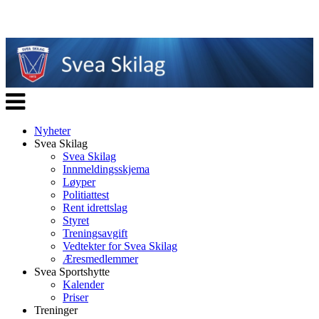
Veksle
navigasjon
Nyheter
Svea Skilag
Svea Skilag
Innmeldingsskjema
Løyper
Politiattest
Rent idrettslag
Styret
Treningsavgift
Vedtekter for Svea Skilag
Æresmedlemmer
Svea Sportshytte
Kalender
Priser
Treninger