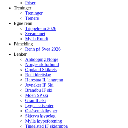
Priser
Treninger
Treninger
Trenere
Egne renn
Trippelrenn 2026
Svearennet
Mylla Rundt
Påmelding
Renn på Svea 2026
Lenker
Antidoping Norge
Norges skiforbund
Oppland Skikrets
Rent idrettslag
Harestua IL langrenn
Jevnaker IF Ski
Brandbu IF ski
Moen SP ski
Gran IL ski
Lygna skisenter
Øståsen skiløyper
Skjerva løypelag
Mylla løypeforening
Tingelstad IF skigruppa