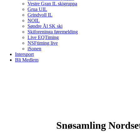
Vestre Gran IL skigruppa
Grua UIL
Grindvoll IL
NOIL
Søndre Ål SK ski
Skiforeninga føremelding
Live EQTiming
NSFtiming live
iSonen
Intersport
Bli Medlem
Snøsamling Nordse