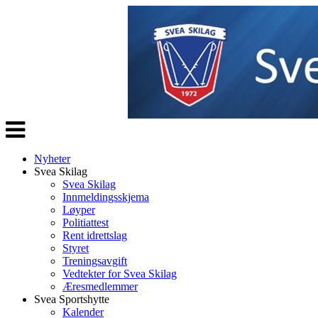
Veksle
navigasjon
Nyheter
Svea Skilag
Svea Skilag
Innmeldingsskjema
Løyper
Politiattest
Rent idrettslag
Styret
Treningsavgift
Vedtekter for Svea Skilag
Æresmedlemmer
Svea Sportshytte
Kalender