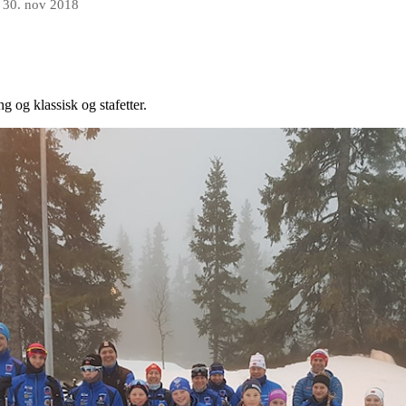
n
30. nov 2018
g og klassisk og stafetter.