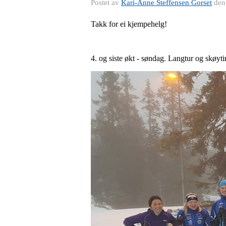
Postet av
Kari-Anne Steffensen Gorset
de
Takk for ei kjempehelg!
4. og siste økt - søndag. Langtur og skøytin