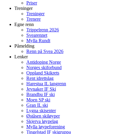
Priser
Treninger
Treninger
Trenere
Egne renn
Trippelrenn 2026
Svearennet
Mylla Rundt
Påmelding
Renn på Svea 2026
Lenker
Antidoping Norge
Norges skiforbund
Oppland Skikrets
Rent idrettslag
Harestua IL langrenn
Jevnaker IF Ski
Brandbu IF ski
Moen SP ski
Gran IL ski
Lygna skisenter
Øståsen skiløyper
Skjerva løypelag
Mylla løypeforening
Tingelstad IF skigruppa