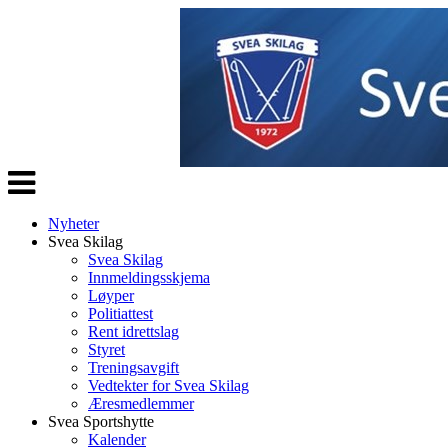
Veksle
navigasjon
Nyheter
Svea Skilag
Svea Skilag
Innmeldingsskjema
Løyper
Politiattest
Rent idrettslag
Styret
Treningsavgift
Vedtekter for Svea Skilag
Æresmedlemmer
Svea Sportshytte
Kalender