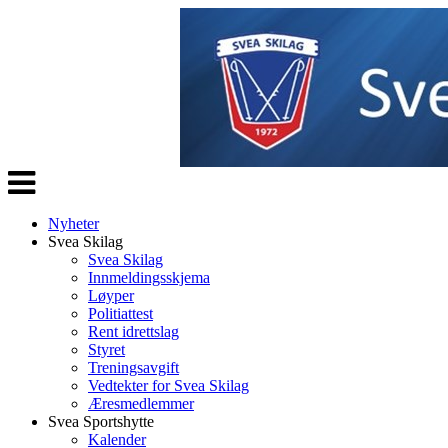
Veksle
navigasjon
Nyheter
Svea Skilag
Svea Skilag
Innmeldingsskjema
Løyper
Politiattest
Rent idrettslag
Styret
Treningsavgift
Vedtekter for Svea Skilag
Æresmedlemmer
Svea Sportshytte
Kalender