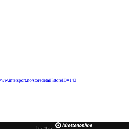
/www.intersport.no/storedetail?storeID=143
Levert av