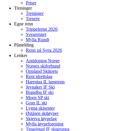
Priser
Treninger
Treninger
Trenere
Egne renn
Trippelrenn 2026
Svearennet
Mylla Rundt
Påmelding
Renn på Svea 2026
Lenker
Antidoping Norge
Norges skiforbund
Oppland Skikrets
Rent idrettslag
Harestua IL langrenn
Jevnaker IF Ski
Brandbu IF ski
Moen SP ski
Gran IL ski
Lygna skisenter
Øståsen skiløyper
Skjerva løypelag
Mylla løypeforening
Tingelstad IF skigruppa