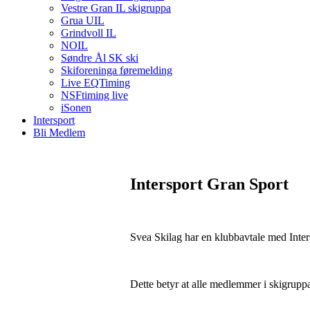
Vestre Gran IL skigruppa
Grua UIL
Grindvoll IL
NOIL
Søndre Ål SK ski
Skiforeninga føremelding
Live EQTiming
NSFtiming live
iSonen
Intersport
Bli Medlem
Intersport Gran Sport
Svea Skilag har en klubbavtale med Inte
Dette betyr at alle medlemmer i skigruppa 