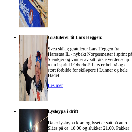
Gratulerer til Lars Heggen!
Svea skilag gratulerer Lars Heggen fra
Harestua IL - nybakt Norgesmester i sprint p
Steinkjer og vinner av sitt første verdenscup-
renn i sprint i Oberhof! Lars er helt rå og et
stort forbilde for skiløpere i Lunner og hele
Hadel
Les mer
Lysløypa i drift
Da er lysløypa kjørt og lyset er satt på auto.
Slåes på ca. 18.00 og slukker 21.00. Pakker