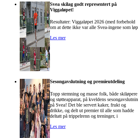
Svea skilag godt representert på
Viggaløpet!
Resultater: Viggaløpet 2026 (med forbehold
om at dette ikke var alle Svea-ingene som løp
Les mer
Sesongavslutning og premieutdeling
Topp stemning og masse folk, både skiløpere
og støtteapparat, på kveldens sesongavslutni
på Svea! Det ble servert kaker, frukt og
drikke, og delt ut premier til alle som hadde
deltatt på trippelrenn og treninger, i
Les mer