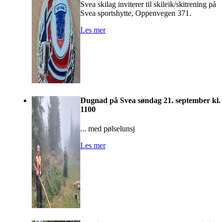
Svea skilag inviterer til skileik/skitrening på
Svea sportshytte, Oppenvegen 371.
Les mer
Dugnad på Svea søndag 21. september kl.
1100
... med pølselunsj
Les mer