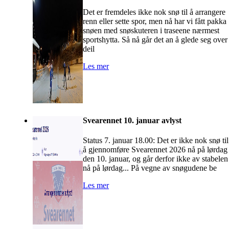
Det er fremdeles ikke nok snø til å arrangere
renn eller sette spor, men nå har vi fått pakka
snøen med snøskuteren i traseene nærmest
sportshytta. Så nå går det an å glede seg over
deil
Les mer
Svearennet 10. januar avlyst
Status 7. januar 18.00: Det er ikke nok snø til
å gjennomføre Svearennet 2026 nå på lørdag
den 10. januar, og går derfor ikke av stabelen
nå på lørdag... På vegne av snøgudene be
Les mer