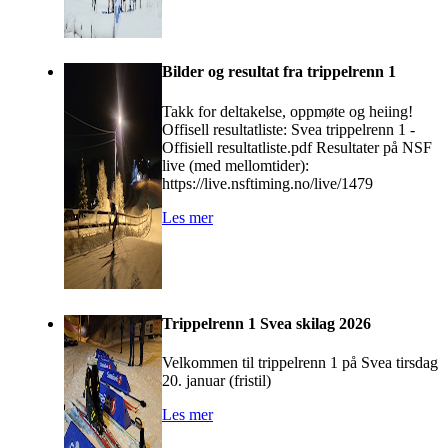
Bilder og resultat fra trippelrenn 1
Takk for deltakelse, oppmøte og heiing!
Offisell resultatliste: Svea trippelrenn 1 -
Offisiell resultatliste.pdf Resultater på NSF
live (med mellomtider):
https://live.nsftiming.no/live/1479
Les mer
Trippelrenn 1 Svea skilag 2026
Velkommen til trippelrenn 1 på Svea tirsdag
20. januar (fristil)
Les mer