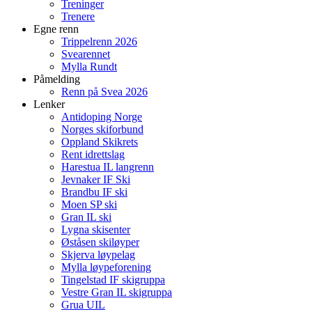
Treninger
Trenere
Egne renn
Trippelrenn 2026
Svearennet
Mylla Rundt
Påmelding
Renn på Svea 2026
Lenker
Antidoping Norge
Norges skiforbund
Oppland Skikrets
Rent idrettslag
Harestua IL langrenn
Jevnaker IF Ski
Brandbu IF ski
Moen SP ski
Gran IL ski
Lygna skisenter
Øståsen skiløyper
Skjerva løypelag
Mylla løypeforening
Tingelstad IF skigruppa
Vestre Gran IL skigruppa
Grua UIL