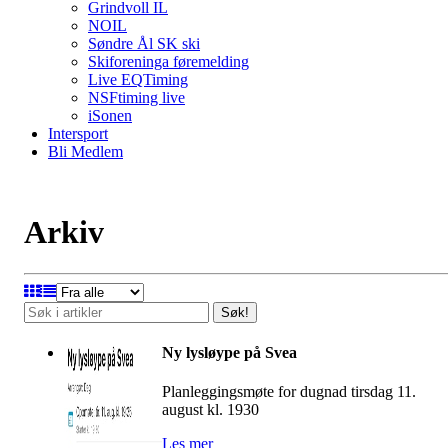
Grindvoll IL
NOIL
Søndre Ål SK ski
Skiforeninga føremelding
Live EQTiming
NSFtiming live
iSonen
Intersport
Bli Medlem
Arkiv
Søk!
Ny lysløype på Svea
Planleggingsmøte for dugnad tirsdag 11.
august kl. 1930
Les mer