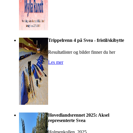
Trippelrenn 4 på Svea - fristil/skibytte
Resultatlister og bilder finner du her
Les mer
Hovedlandsrennet 2025: Aksel
representerte Svea
Holmenkollen, 2025