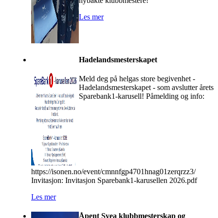
nybakte klubbmestere!
Les mer
Hadelandsmesterskapet
Meld deg på helgas store begivenhet -
Hadelandsmesterskapet - som avslutter årets
Sparebank1-karusell! Påmelding og info:
https://isonen.no/event/cmnnfgp4701hnag01zerqrzz3/
Invitasjon: Invitasjon Sparebank1-karusellen 2026.pdf
Les mer
Åpent Svea klubbmesterskap og