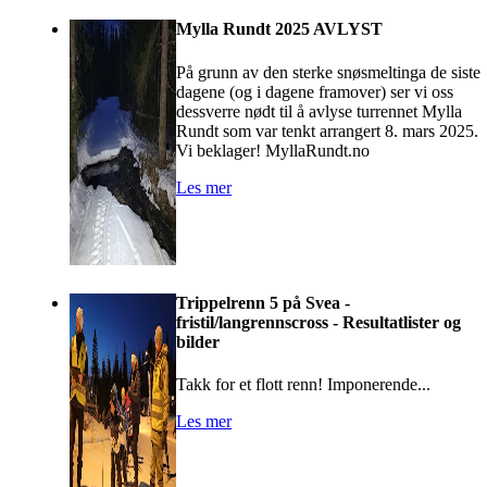
Mylla Rundt 2025 AVLYST
På grunn av den sterke snøsmeltinga de siste
dagene (og i dagene framover) ser vi oss
dessverre nødt til å avlyse turrennet Mylla
Rundt som var tenkt arrangert 8. mars 2025.
Vi beklager! MyllaRundt.no
Les mer
Trippelrenn 5 på Svea -
fristil/langrennscross - Resultatlister og
bilder
Takk for et flott renn! Imponerende...
Les mer