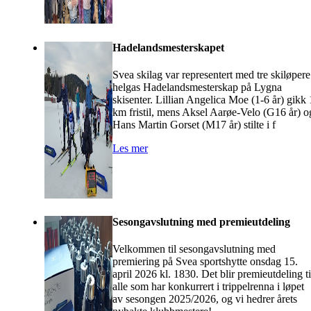
Hadelandsmesterskapet
Svea skilag var representert med tre skiløpere
helgas Hadelandsmesterskap på Lygna
skisenter. Lillian Angelica Moe (1-6 år) gikk 
km fristil, mens Aksel Aarøe-Velo (G16 år) o
Hans Martin Gorset (M17 år) stilte i f
Les mer
Sesongavslutning med premieutdeling
Velkommen til sesongavslutning med
premiering på Svea sportshytte onsdag 15.
april 2026 kl. 1830. Det blir premieutdeling ti
alle som har konkurrert i trippelrenna i løpet
av sesongen 2025/2026, og vi hedrer årets