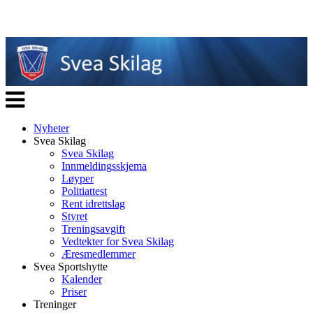
Veksle
navigasjon
Nyheter
Svea Skilag
Svea Skilag
Innmeldingsskjema
Løyper
Politiattest
Rent idrettslag
Styret
Treningsavgift
Vedtekter for Svea Skilag
Æresmedlemmer
Svea Sportshytte
Kalender
Priser
Treninger