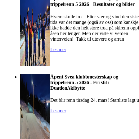
trippelrenn 5 2026 - Resultater og bilder
Hvem skulle tro... Etter vær og vind den siste
tida var det mange (også av oss) som kanskje
ikke hadde den helt store trua på skirenn oppi
åsen her lenger. Men der viste vi verden
vinterveien! Takk til utøvere og arran
Les mer
Åpent Svea klubbmesterskap og
trippelrenn 5 2026 - Fri stil /
Duatlon/skibytte
Det blir renn tirsdag 24. mars! Startliste lagt u
Les mer