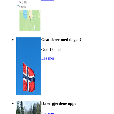
Gratulerer med dagen!
God 17. mai!
Les mer
Da er gjerdene oppe
Les mer