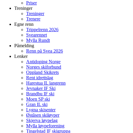
Priser
Treninger
Treninger
Trenere
Egne renn
Trippelrenn 2026
Svearennet
Mylla Rundt
Påmelding
Renn på Svea 2026
Lenker
Antidoping Norge
Norges skiforbund
Oppland Skikrets
Rent idrettslag
Harestua IL langrenn
Jevnaker IF Ski
Brandbu IF ski
Moen SP ski
Gran IL ski
Lygna skisenter
Øståsen skiløyper
Skjerva løypelag
Mylla løypeforening
Tingelstad IF skigruppa