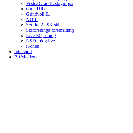
Vestre Gran IL skigruppa
Grua UIL
Grindvoll IL
NOIL
Søndre Ål SK ski
Skiforeninga føremelding
Live EQTiming
NSFtiming live
iSonen
Intersport
Bli Medlem