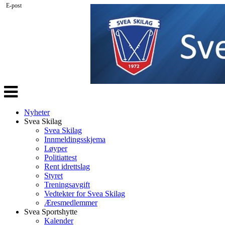
E-post
Veksle
navigasjon
Nyheter
Svea Skilag
Svea Skilag
Innmeldingsskjema
Løyper
Politiattest
Rent idrettslag
Styret
Treningsavgift
Vedtekter for Svea Skilag
Æresmedlemmer
Svea Sportshytte
Kalender