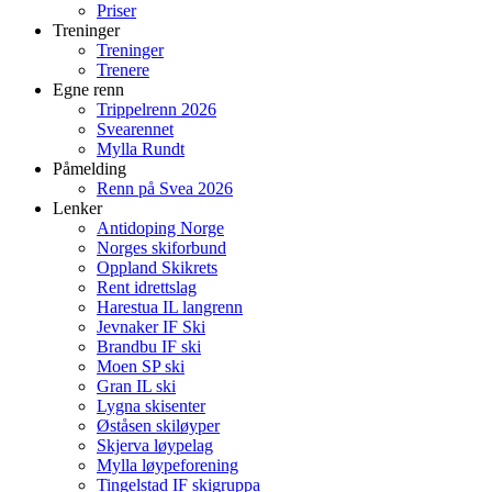
Priser
Treninger
Treninger
Trenere
Egne renn
Trippelrenn 2026
Svearennet
Mylla Rundt
Påmelding
Renn på Svea 2026
Lenker
Antidoping Norge
Norges skiforbund
Oppland Skikrets
Rent idrettslag
Harestua IL langrenn
Jevnaker IF Ski
Brandbu IF ski
Moen SP ski
Gran IL ski
Lygna skisenter
Øståsen skiløyper
Skjerva løypelag
Mylla løypeforening
Tingelstad IF skigruppa