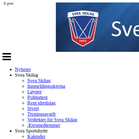
E-post
Veksle
navigasjon
Nyheter
Svea Skilag
Svea Skilag
Innmeldingsskjema
Løyper
Politiattest
Rent idrettslag
Styret
Treningsavgift
Vedtekter for Svea Skilag
Æresmedlemmer
Svea Sportshytte
Kalender