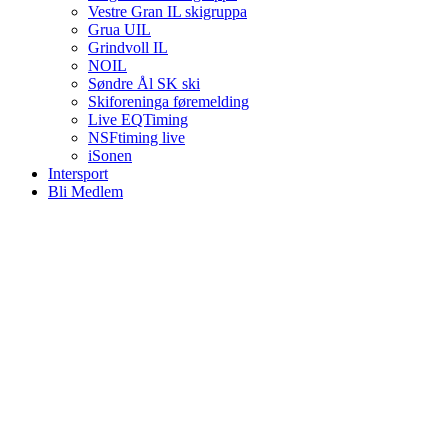
Vestre Gran IL skigruppa
Grua UIL
Grindvoll IL
NOIL
Søndre Ål SK ski
Skiforeninga føremelding
Live EQTiming
NSFtiming live
iSonen
Intersport
Bli Medlem