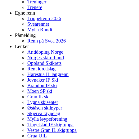
Treninger
Trenere
Egne renn
Trippelrenn 2026
Svearennet
Mylla Rundt
Påmelding
Renn på Svea 2026
Lenker
Antidoping Norge
Norges skiforbund
Oppland Skikrets
Rent idrettslag
Harestua IL langrenn
Jevnaker IF Ski
Brandbu IF ski
Moen SP ski
Gran IL ski
Lygna skisenter
Øståsen skiløyper
Skjerva løypelag
Mylla løypeforening
Tingelstad IF skigruppa
Vestre Gran IL skigruppa
Grua UIL