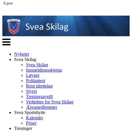
E-post
Veksle
navigasjon
Nyheter
Svea Skilag
Svea Skilag
Innmeldingsskjema
Løyper
Politiattest
Rent idrettslag
Styret
Treningsavgift
Vedtekter for Svea Skilag
Æresmedlemmer
Svea Sportshytte
Kalender
Priser
Treninger