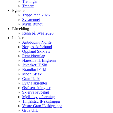
Treninger
Trenere
Egne renn
Trippelrenn 2026
Svearennet
Mylla Rundt
Påmelding
Renn på Svea 2026
Lenker
Antidoping Norge
Norges skiforbund
Oppland Skikrets
Rent idrettslag
Harestua IL langrenn
Jevnaker IF Ski
Brandbu IF ski
Moen SP ski
Gran IL ski
Lygna skisenter
Øståsen skiløyper
Skjerva løypelag
Mylla løypeforening
Tingelstad IF skigruppa
Vestre Gran IL skigruppa
Grua UIL