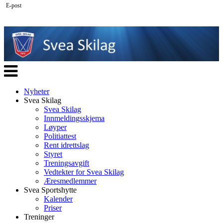
E-post
Veksle
navigasjon
Nyheter
Svea Skilag
Svea Skilag
Innmeldingsskjema
Løyper
Politiattest
Rent idrettslag
Styret
Treningsavgift
Vedtekter for Svea Skilag
Æresmedlemmer
Svea Sportshytte
Kalender
Priser
Treninger