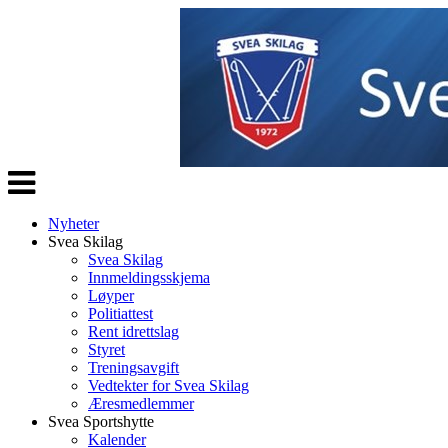
Veksle
navigasjon
Nyheter
Svea Skilag
Svea Skilag
Innmeldingsskjema
Løyper
Politiattest
Rent idrettslag
Styret
Treningsavgift
Vedtekter for Svea Skilag
Æresmedlemmer
Svea Sportshytte
Kalender