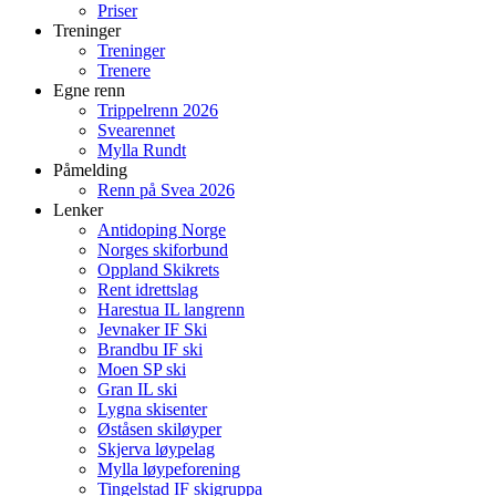
Priser
Treninger
Treninger
Trenere
Egne renn
Trippelrenn 2026
Svearennet
Mylla Rundt
Påmelding
Renn på Svea 2026
Lenker
Antidoping Norge
Norges skiforbund
Oppland Skikrets
Rent idrettslag
Harestua IL langrenn
Jevnaker IF Ski
Brandbu IF ski
Moen SP ski
Gran IL ski
Lygna skisenter
Øståsen skiløyper
Skjerva løypelag
Mylla løypeforening
Tingelstad IF skigruppa