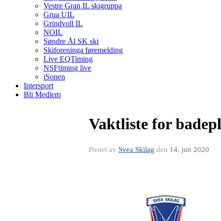
Vestre Gran IL skigruppa
Grua UIL
Grindvoll IL
NOIL
Søndre Ål SK ski
Skiforeninga føremelding
Live EQTiming
NSFtiming live
iSonen
Intersport
Bli Medlem
Vaktliste for badep
Postet av
Svea Skilag
den
14. jun 2020