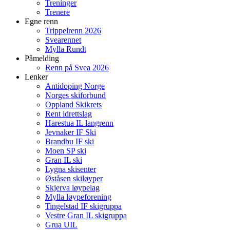
Treninger
Trenere
Egne renn
Trippelrenn 2026
Svearennet
Mylla Rundt
Påmelding
Renn på Svea 2026
Lenker
Antidoping Norge
Norges skiforbund
Oppland Skikrets
Rent idrettslag
Harestua IL langrenn
Jevnaker IF Ski
Brandbu IF ski
Moen SP ski
Gran IL ski
Lygna skisenter
Øståsen skiløyper
Skjerva løypelag
Mylla løypeforening
Tingelstad IF skigruppa
Vestre Gran IL skigruppa
Grua UIL