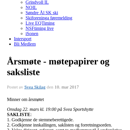
Grindvoll IL
NOIL
Søndre Ål SK ski
Skiforeninga føremelding
Live EQTiming
NSFtiming live
iSonen
Intersport
Bli Medlem
Årsmøte - møtepapirer og
saksliste
Postet av
Svea Skilag
den
10. mar 2017
Minner om årsmøtet
Onsdag 22. mars kl. 19:00 på Svea Sportshytte
SAKLISTE
:
1. Godkjenne de stemmeberettigede.
2. Godkjenne innkallingen, saklisten og forretningsorden.