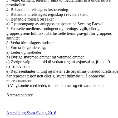
3. Velge dirigent, referent, samt to medlemmer til å underskrive
protokollen.
4. Behandle idrettslagets årsberetning.
5. Behandle idrettslagets regnskap i revidert stand.
6. Behandle forslag og saker.
a) Gjennomgang av anleggssituasjonen på Svea og Brovoll.
7. Fastsette medlemskontingent og treningsavgift, eller gi
gruppestyrene fullmakt til å fastsette treningsavgift for gruppens
aktivitet.
8. Vedta idrettslagets budsjett.
9. Foreta følgende valg:
a) Leder og nestleder
b) Øvrige styremedlemmer og varamedlemmer
c) Øvrige valg i henhold til vedtatt organisasjonsplan, jf. pkt. 9
d) To revisorer
e) Representanter til ting og møter i de organisasjonsledd idrettslage
har representasjonsrett eller gi styret fullmakt til å oppnevne
representantene.
f) Valgkomité med leder, to medlemmer og ett varamedlem
Årsmøtepapirer:
Årsmelding Svea Skilag 2016