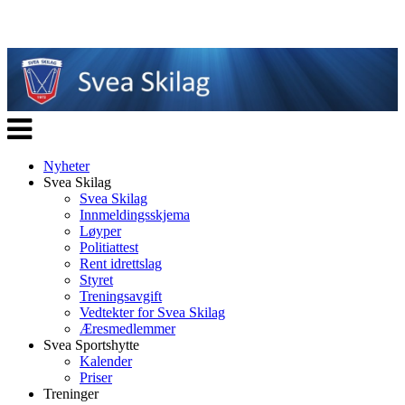
Veksle
navigasjon
Nyheter
Svea Skilag
Svea Skilag
Innmeldingsskjema
Løyper
Politiattest
Rent idrettslag
Styret
Treningsavgift
Vedtekter for Svea Skilag
Æresmedlemmer
Svea Sportshytte
Kalender
Priser
Treninger